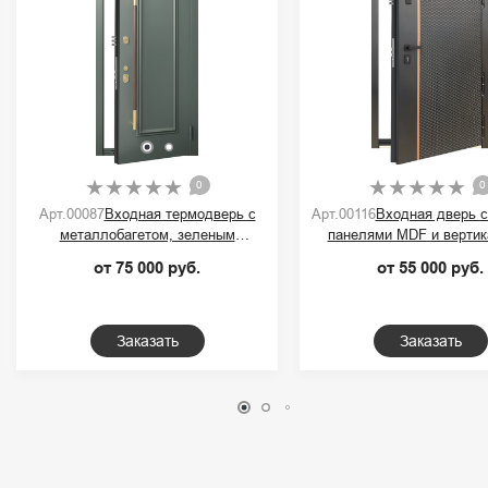
0
0
Арт.00087
Входная термодверь с
Арт.00116
Входная дверь 
металлобагетом, зеленым
панелями MDF и вертик
порошковым покрытием и ручкой-
контрастной полос
от 75 000 руб.
от 55 000 руб.
скобой
Заказать
Заказать