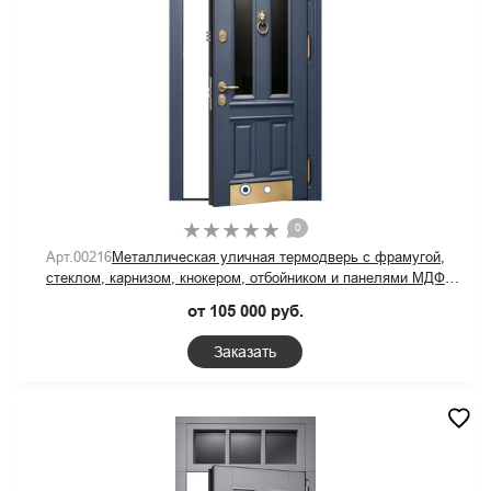
0
Арт.00216
Металлическая уличная термодверь с фрамугой,
стеклом, карнизом, кнокером, отбойником и панелями МДФ
синего цвета
от 105 000 руб.
Заказать