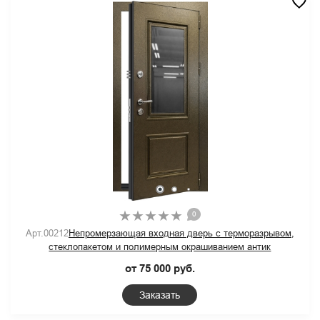
0
Арт.00212
Непромерзающая входная дверь с терморазрывом,
стеклопакетом и полимерным окрашиванием антик
от 75 000 руб.
Заказать