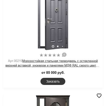
0
Арт.00215
Морозостойкая стальная термодверь с остекленной
верхней вставкой, кнокером и панелями МДФ RAL серого цвета с
багетом
от 85 000 руб.
Заказать