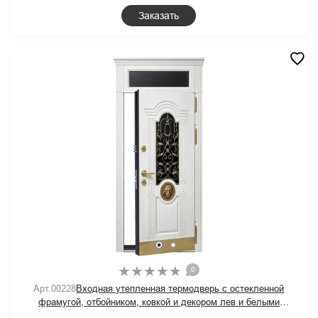
Заказать
0
Арт.00228
Входная утепленная термодверь с остекленной
фрамугой, отбойником, ковкой и декором лев и белыми
панелями МДФ RAL