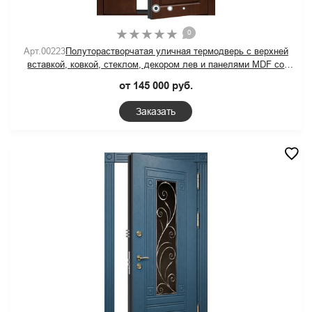
0
Арт.00223
Полуторастворчатая уличная термодверь с верхней
вставкой, ковкой, стеклом, декором лев и панелями MDF со
шпоном
от 145 000 руб.
Заказать