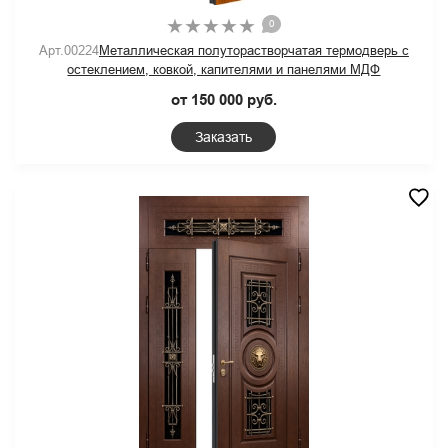
0
Арт.00224
Металлическая полуторастворчатая термодверь с
остеклением, ковкой, капителями и панелями МДФ
от 150 000 руб.
Заказать