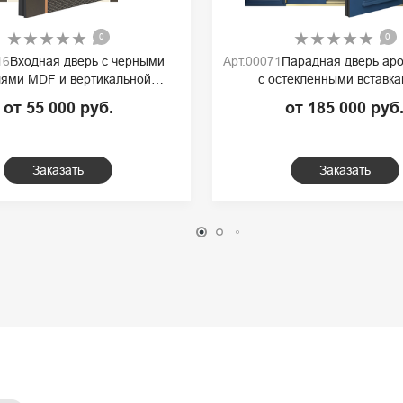
0
0
16
Входная дверь с черными
Арт.00071
Парадная дверь аро
ями MDF и вертикальной
с остекленными вставка
онтрастной полоской
порошковой отделкой п
от 55 000 руб.
от 185 000 руб
Заказать
Заказать