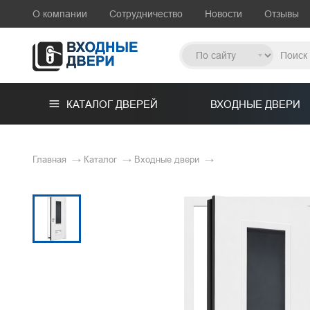
О компании
Сотрудничество
Новости
Отзывы
КАТАЛОГ ДВЕРЕЙ
ВХОДНЫЕ ДВЕРИ
Главная
→
Каталог
→
Входные двери
→
По ценовому сегменту
По особе
8
Со скидкой
В англий
С термор
По назначению
С остекл
84
В дом
С бугель
41
В квартиру
С электр
27
Парадные двери