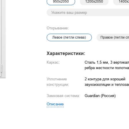
4
 монтажа
950х2050
1200х2050
1400х
9
Открывание:
Левое (петли слева)
Правое (петли с
Характеристики:
Каркас:
Сталь 1,5 мм, 3 вертика
ребра жесткости полотн
Уплотнение
2 контура для хорошей
конструкции:
звукоизоляции и теплоз
Замковая система:
Guardian (Россия)
Описание