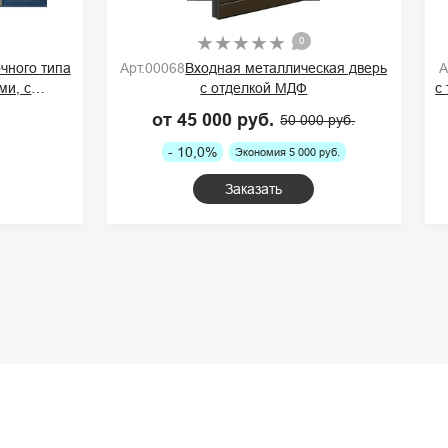
0
чного типа
Арт.00068
Входная металлическая дверь
А
ми, с
с отделкой МДФ
с
о RAL
.
от 45 000 руб.
50 000 руб.
- 10,0%
Экономия 5 000 руб.
Заказать