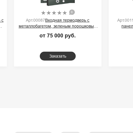
0
 с
Арт.001
Арт.00087
Входная термодверь с
м
панел
металлобагетом, зеленым порошковым
к
покрытием и ручкой-скобой
от 75 000 руб.
Заказать