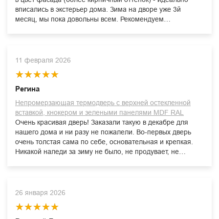
вписались в экстерьер дома. Зима на дворе уже 3й
месяц, мы пока довольны всем. Рекомендуем
производителя!
11 февраля 2026
Регина
Непромерзающая термодверь с верхней остекленной
вставкой, кнокером и зелеными панелями MDF RAL
Очень красивая дверь! Заказали такую в декабре для
нашего дома и ни разу не пожалели. Во-первых дверь
очень толстая сама по себе, основательная и крепкая.
Никакой наледи за зиму не было, не продувает, не
"плачет", в общем отличная! Цвет мы выбрали
графитный, а в остальном, как на фото (такая же вставка
сверху). Все устраивает и продавца советую!
26 января 2026