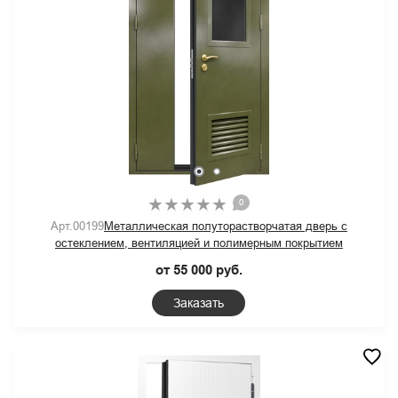
0
Арт.00199
Металлическая полуторастворчатая дверь с
остеклением, вентиляцией и полимерным покрытием
от 55 000 руб.
Заказать