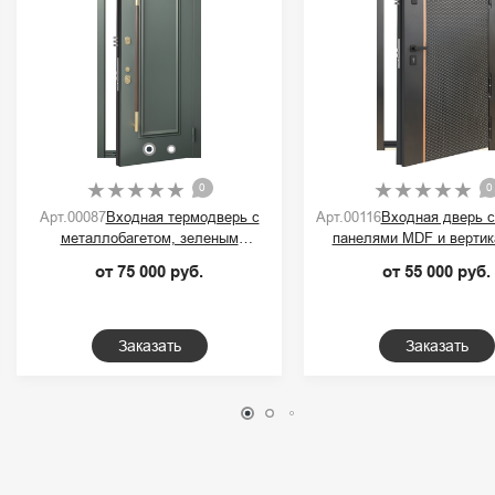
0
0
Арт.00087
Входная термодверь с
Арт.00116
Входная дверь 
металлобагетом, зеленым
панелями MDF и вертик
порошковым покрытием и ручкой-
контрастной полос
от 75 000 руб.
от 55 000 руб.
скобой
Заказать
Заказать