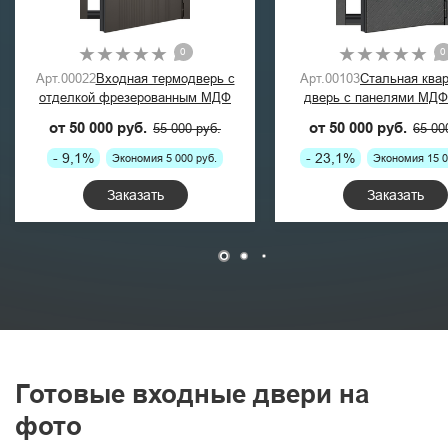
0
0
Арт.00022
Входная термодверь с
Арт.00103
Стальная ква
отделкой фрезерованным МДФ
дверь с панелями МДФ
графит
от 50 000 руб.
от 50 000 руб.
55 000 руб.
65 00
- 9,1%
- 23,1%
Экономия 5 000 руб.
Экономия 15 0
Заказать
Заказать
Готовые входные двери на
фото