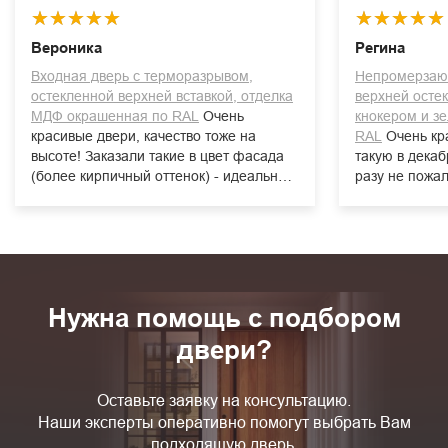
Вероника
Регина
Входная дверь с терморазрывом,
Непромерзаю
остекленной верхней вставкой, отделка
верхней остек
МДФ окрашенная по RAL
Очень
кнокером и 
красивые двери, качество тоже на
RAL
Очень красивая дверь! Заказали
высоте! Заказали такие в цвет фасада
такую в декаб
(более кирпичный оттенок) - идеально
разу не пожа
вписались в экстерьер дома. Зима на
очень толстая
дворе уже 3й месяц, мы пока довольны
основательна
всем. Рекомендуем производителя!
наледи за зим
не "плачет", 
выбрали графи
на фото (така
Нужна помощь с подбором
устраивает и 
двери?
Оставьте заявку на консультацию.
Наши эксперты оперативно помогут выбрать Вам
подходящую дверь.