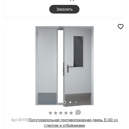
Заказать
0
Арт.00155
Полуторапольная противопожарная дверь Ei-60 со
стеклом и отбойниками