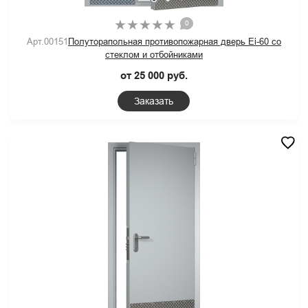
0
Арт.00151
Полуторапольная противопожарная дверь Ei-60 со
стеклом и отбойниками
от 25 000 руб.
Заказать