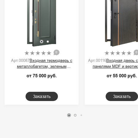
0
0
Арт.00087
Входная термодверь с
Арт.00116
Входная дверь 
металлобагетом, зеленым
панелями MDF и вертик
порошковым покрытием и ручкой-
контрастной полос
от 75 000 руб.
от 55 000 руб.
скобой
Заказать
Заказать