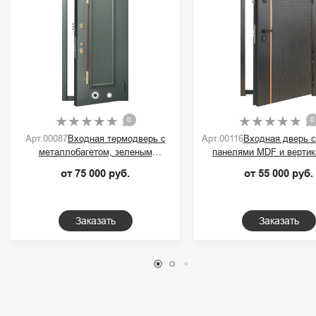
0
0
Арт.00087
Входная термодверь с
Арт.00116
Входная дверь 
металлобагетом, зеленым
панелями MDF и вертик
порошковым покрытием и ручкой-
контрастной полос
от 75 000 руб.
от 55 000 руб.
скобой
Заказать
Заказать