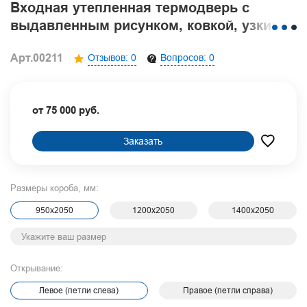
Входная утепленная термодверь с
выдавленным рисунком, ковкой, узким
стеклом и порошковым покрытием
Арт.00211
Отзывов: 0
Вопросов: 0
графит
от 75 000 руб.
Заказать
Размеры короба, мм:
950х2050
1200х2050
1400х2050
Открывание:
Левое (петли слева)
Правое (петли справа)