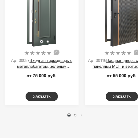
0
0
Арт.00087
Входная термодверь с
Арт.00116
Входная дверь 
металлобагетом, зеленым
панелями MDF и вертик
порошковым покрытием и ручкой-
контрастной полос
от 75 000 руб.
от 55 000 руб.
скобой
Заказать
Заказать