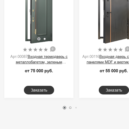
0
0
Арт.00087
Входная термодверь с
Арт.00116
Входная дверь 
металлобагетом, зеленым
панелями MDF и вертик
порошковым покрытием и ручкой-
контрастной полос
от 75 000 руб.
от 55 000 руб.
скобой
Заказать
Заказать