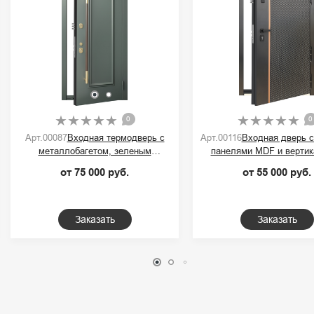
0
0
Арт.00087
Входная термодверь с
Арт.00116
Входная дверь 
металлобагетом, зеленым
панелями MDF и вертик
порошковым покрытием и ручкой-
контрастной полос
от 75 000 руб.
от 55 000 руб.
скобой
Заказать
Заказать