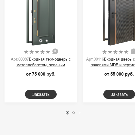
0
0
Арт.00087
Входная термодверь с
Арт.00116
Входная дверь 
металлобагетом, зеленым
панелями MDF и вертик
порошковым покрытием и ручкой-
контрастной полос
от 75 000 руб.
от 55 000 руб.
скобой
Заказать
Заказать