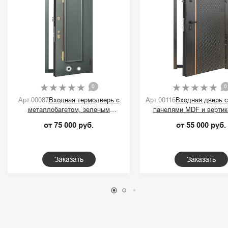
0
0
Арт.00087
Входная термодверь с
Арт.00116
Входная дверь 
металлобагетом, зеленым
панелями MDF и вертик
порошковым покрытием и ручкой-
контрастной полос
от 75 000 руб.
от 55 000 руб.
скобой
Заказать
Заказать