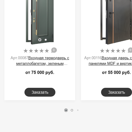
0
0
Арт.00087
Входная термодверь с
Арт.00116
Входная дверь 
металлобагетом, зеленым
панелями MDF и вертик
порошковым покрытием и ручкой-
контрастной полос
от 75 000 руб.
от 55 000 руб.
скобой
Заказать
Заказать