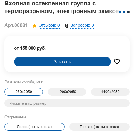
Входная остекленная группа с
терморазрывом, электронным замком,
бугельной ручкой и комбинированными
Арт.00081
Отзывов: 0
Вопросов: 0
плитами МДФ RAL + шпон
от 155 000 руб.
Заказать
Размеры короба, мм:
950х2050
1200х2050
1400х2050
Открывание:
Левое (петли слева)
Правое (петли справа)