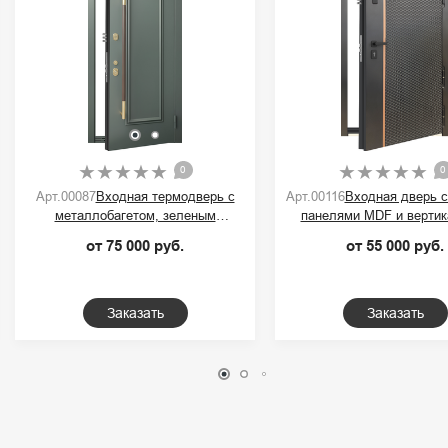
0
0
Арт.00087
Входная термодверь с
Арт.00116
Входная дверь 
металлобагетом, зеленым
панелями MDF и вертик
порошковым покрытием и ручкой-
контрастной полос
от 75 000 руб.
от 55 000 руб.
скобой
Заказать
Заказать