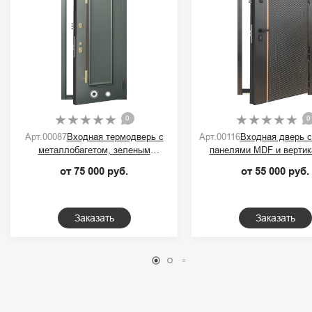
0
0
Арт.00087
Входная термодверь с
Арт.00116
Входная дверь 
металлобагетом, зеленым
панелями MDF и вертик
порошковым покрытием и ручкой-
контрастной полос
от 75 000 руб.
от 55 000 руб.
скобой
Заказать
Заказать