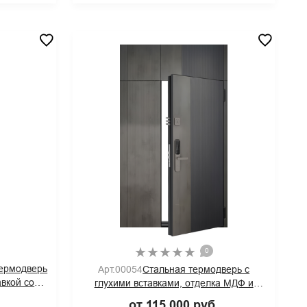
0
термодверь
Арт.00054
Стальная термодверь с
авкой со
глухими вставками, отделка МДФ и
МДФ графит
электрозамок
.
от 115 000 руб.