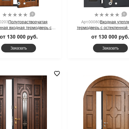
0
0
00203
Полуторастворчатая
Арт.00080
Входная утепл
нная входная термодверь с
термодверь с остекленной
й остекленной фрамугой и
вставкой, хромированной 
от 130 000 руб.
от 130 000 руб
отделкой МДФ
ручкой и панелями МДФ а
Заказать
Заказать