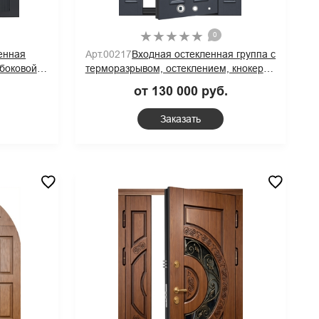
0
енная
Арт.00217
Входная остекленная группа с
 боковой
терморазрывом, остеклением, кнокером
длинной
и темно-синими плитами MDF с багетом
.
от 130 000 руб.
нтрацит
Заказать