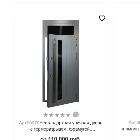
0
Арт.0
Арт.00076
Нестандартная уличная дверь
термодве
с терморазрывом, фрамугой,
отбойни
остеклением, бугельной ручкой и
от 110 000 руб.