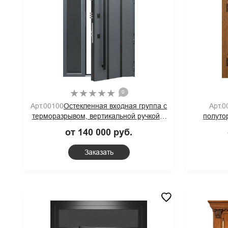
0
Арт.0
Арт.00100
Остекленная входная группа с
полуто
терморазрывом, вертикальной ручкой и
остек
серыми панелями МДФ RAL
от 140 000 руб.
Заказать