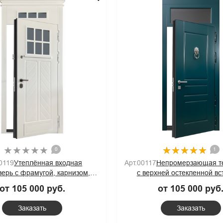
4
 монтажа
9
0
1
0119
Утеплённая входная
Арт.00117
Непромерзающая т
ерь с фрамугой, карнизом,
с верхней остекленной вс
кетом и панелями МДФ белого
кнокером и зелеными пане
от 105 000 руб.
от 105 000 руб
цвета
RAL
Заказать
Заказать