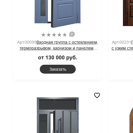
0
Арт.00231
Арт.00099
Входная группа с остеклением,
с узким ст
терморазрывом, карнизом и панелями
со
МДФ синего цвета
от 130 000 руб.
Заказать