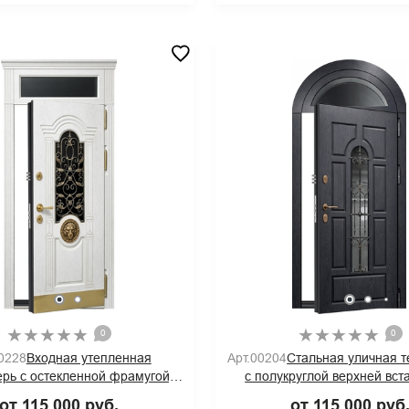
0
0
0228
Входная утепленная
Арт.00204
Стальная уличная 
рь с остекленной фрамугой,
с полукруглой верхней вст
ком, ковкой и декором лев и
стеклом, ковкой и панелями 
от 115 000 руб.
от 115 000 руб