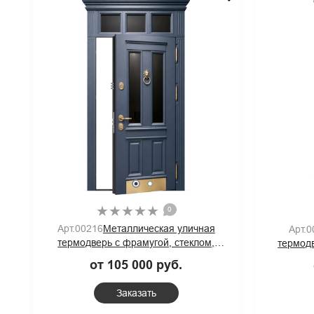
Скрытого
78
Противопожарные двери
Арочные
0
Арт.00216
Металлическая уличная
Арт.0
термодверь с фрамугой, стеклом,
термодв
карнизом, кнокером, отбойником и
стеклопа
от 105 000 руб.
панелями МДФ синего цвета
Заказать