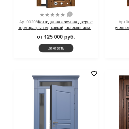
0
Арт.00208
Коттеджная арочная дверь с
Арт.
терморазрывом, ковкой, остеклением и
утепле
панелями MDF со шпонированием и
арочно
от 125 000 руб.
патиной
Заказать