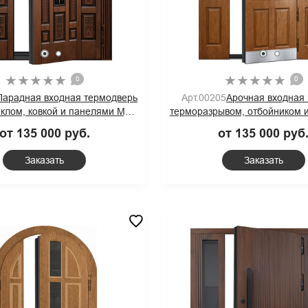
0
0
Парадная входная термодверь
Арт.00205
Арочная входная 
еклом, ковкой и панелями МДФ
терморазрывом, отбойником 
 шпоновым покрытием
МДФ со шпоном
от 135 000 руб.
от 135 000 руб
Заказать
Заказать