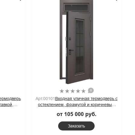
0
ермодверь
Арт.00101
Входная уличная термодверь с
тавкой,
остеклением, фрамугой и коричневым
лями MDF
полимерным покрытием муар
.
от 105 000 руб.
Заказать