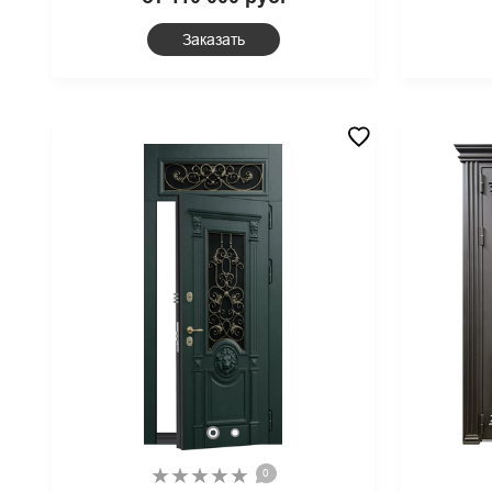
бел
панелями МДФ графит
Заказать
0